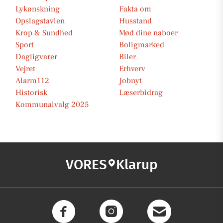
Lykønskning
Fakta om
Opslagstavlen
Husstand
Krop & Sundhed
Mød dine naboer
Sport
Boligmarked
Dagligvarer
Biler
Vejret
Erhverv
Alarm112
Jobnyt
Historisk
Læserbidrag
Kommunalvalg 2025
VORES
Klarup