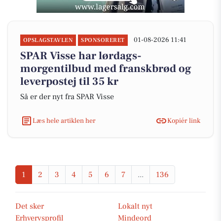
01-08-2026 11:41
OPSLAGSTAVLEN
SPONSORERET
SPAR Visse har lørdags-
morgentilbud med franskbrød og
leverpostej til 35 kr
Så er der nyt fra SPAR Visse
Læs hele artiklen her
Kopiér link
1
2
3
4
5
6
7
...
136
Det sker
Lokalt nyt
Erhvervsprofil
Mindeord