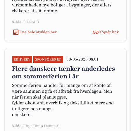
virksomheden nye boliger i bygninger, der ellers
risikerer at stå tomme.
Kilde: DANSEB
Læs hele artiklen her
Kopiér link
30-05-2026 08:01
ERHVERV
SPONSORERET
Flere danskere tænker anderledes
om sommerferien i år
Sommerferien handler for mange om at koble af,
være sammen og få et afbræk fra hverdagen. Men
når ferien skal planlægges,
fylder økonomi, overblik og fleksibilitet mere end
tidligere hos mange
danskere.
Kilde: First Camp Danmark