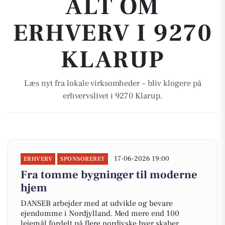
ALT OM
ERHVERV I 9270
KLARUP
Læs nyt fra lokale virksomheder – bliv klogere på
erhvervslivet i 9270 Klarup.
17-06-2026 19:00
ERHVERV
SPONSORERET
Fra tomme bygninger til moderne
hjem
DANSEB arbejder med at udvikle og bevare
ejendomme i Nordjylland. Med mere end 100
lejemål fordelt på flere nordjyske byer skaber