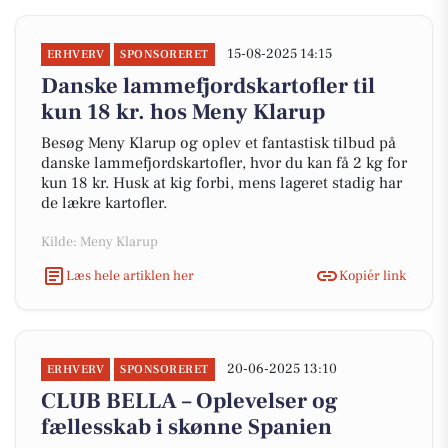
15-08-2025 14:15
ERHVERV
SPONSORERET
Danske lammefjordskartofler til
kun 18 kr. hos Meny Klarup
Besøg Meny Klarup og oplev et fantastisk tilbud på
danske lammefjordskartofler, hvor du kan få 2 kg for
kun 18 kr. Husk at kig forbi, mens lageret stadig har
de lækre kartofler.
Kilde: Meny Klarup
Læs hele artiklen her
Kopiér link
20-06-2025 13:10
ERHVERV
SPONSORERET
CLUB BELLA – Oplevelser og
fællesskab i skønne Spanien