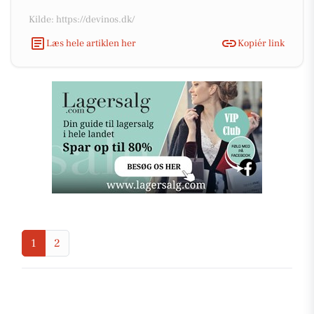
Kilde: https://devinos.dk/
Læs hele artiklen her
Kopiér link
1
2