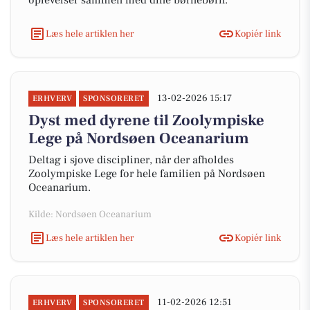
oplevelser sammen med dine børnebørn.
Læs hele artiklen her
Kopiér link
13-02-2026 15:17
ERHVERV
SPONSORERET
Dyst med dyrene til Zoolympiske
Lege på Nordsøen Oceanarium
Deltag i sjove discipliner, når der afholdes
Zoolympiske Lege for hele familien på Nordsøen
Oceanarium.
Kilde: Nordsøen Oceanarium
Læs hele artiklen her
Kopiér link
11-02-2026 12:51
ERHVERV
SPONSORERET