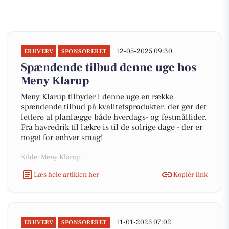
12-05-2025 09:30
ERHVERV
SPONSORERET
Spændende tilbud denne uge hos
Meny Klarup
Meny Klarup tilbyder i denne uge en række
spændende tilbud på kvalitetsprodukter, der gør det
lettere at planlægge både hverdags- og festmåltider.
Fra havredrik til lækre is til de solrige dage - der er
noget for enhver smag!
Kilde: Meny Klarup
Læs hele artiklen her
Kopiér link
11-01-2025 07:02
ERHVERV
SPONSORERET