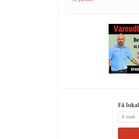
Få loka
Email