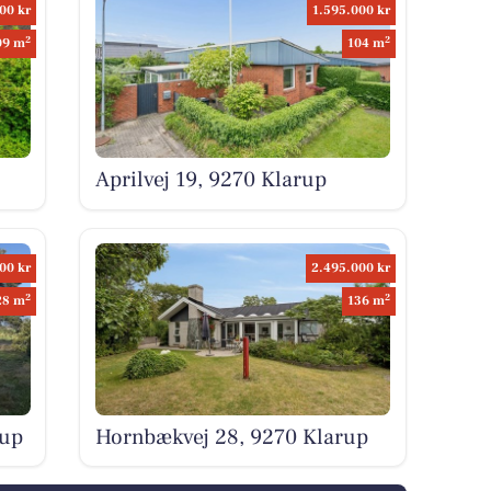
00 kr
1.595.000 kr
2
2
09 m
104 m
Aprilvej 19, 9270 Klarup
00 kr
2.495.000 kr
2
2
28 m
136 m
rup
Hornbækvej 28, 9270 Klarup