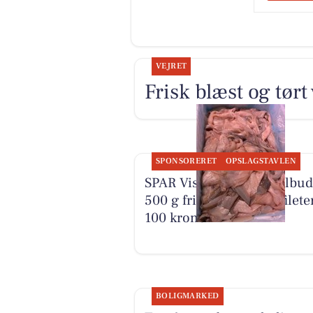
VEJRET
Frisk blæst og tørt 
SPONSORERET
OPSLAGSTAVLEN
SPAR Visse har ja tak-tilbud
500 g friske rødspættefileter
100 kroner
BOLIGMARKED