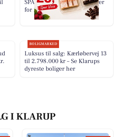
il
SPAR Visse tilbyder 3 tørkager
for 25 kr. hver onsdag
BOLIGMARKED
ud
Luksus til salg: Kærløbervej 13
r.
til 2.798.000 kr – Se Klarups
dyreste boliger her
LG I KLARUP