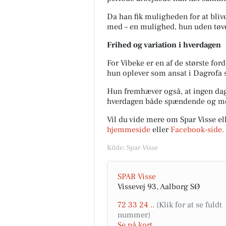
Da han fik muligheden for at bliv
med – en mulighed, hun uden tøven
Frihed og variation i hverdagen
For Vibeke er en af de største ford
hun oplever som ansat i Dagrofa 
Hun fremhæver også, at ingen dag
hverdagen både spændende og mo
Vil du vide mere om Spar Visse el
hjemmeside
eller
Facebook-side.
Kilde: Spar Visse
SPAR Visse
Vissevej 93, Aalborg SØ
72 33 24 ..
Se på kort