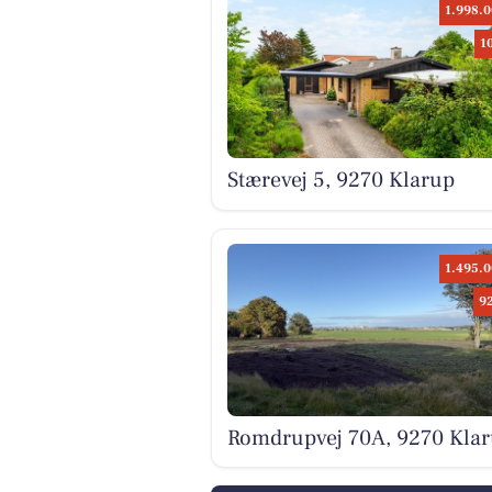
1.998.0
1
Stærevej 5, 9270 Klarup
1.495.0
9
Romdrupvej 70A, 9270 Kla