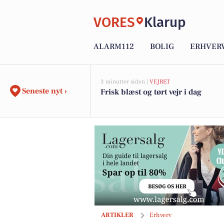
VORES
Klarup
ALARM112
BOLIG
ERHVER
3 minutter siden |
VEJRET
Seneste nyt ›
Frisk blæst og tørt vejr i dag
Mød Vibeke: Souschefen bag Spar Viss
ARTIKLER
Erhverv