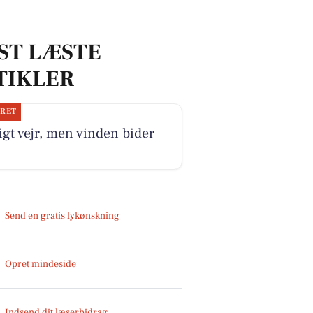
ST LÆSTE
TIKLER
JRET
igt vejr, men vinden bider
Send en gratis lykønskning
Opret mindeside
Indsend dit læserbidrag