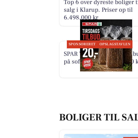
Top 6 over dyreste boliger t
salg i Klarup. Priser op til
6.498.000 kr
SPONSORERET
OPSLAGSTAVLEN
SPAR Visse har tirsdagstilb
på softkernerugbrød til 20 k
BOLIGER TIL SA