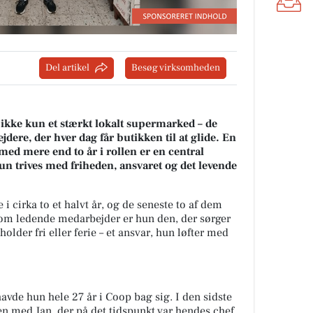
Del artikel
Besøg virksomheden
kke kun et stærkt lokalt supermarked – de
re, der hver dag får butikken til at glide. En
ed mere end to år i rollen er en central
Hun trives med friheden, ansvaret og det levende
 i cirka to et halvt år, og de seneste to af dem
om ledende medarbejder er hun den, der sørger
holder fri eller ferie – et ansvar, hun løfter med
avde hun hele 27 år i Coop bag sig. I den sidste
 med Jan, der på det tidspunkt var hendes chef.