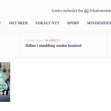
Gratis nyheder fra
dit
lokalområde
V
DET SKER
LOKALT NYT
SPORT
MINDESIDE
9 timer siden |
ALARM112
Ildløs i mødding under kontrol
es succes