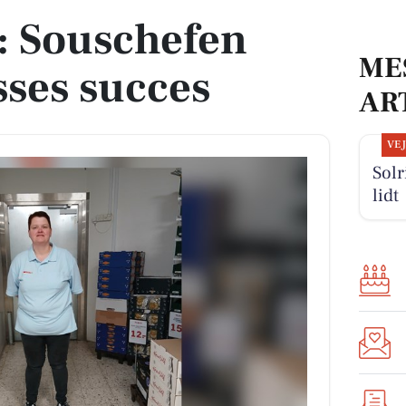
: Souschefen
ME
sses succes
AR
VE
Solr
lidt