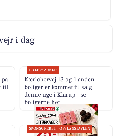
vejr i dag
BOLIGMARKED
 på
Kærløbervej 13 og 1 anden
 til
boliger er kommet til salg
denne uge i Klarup - se
boligerne her.
SPONSORERET
OPSLAGSTAVLEN