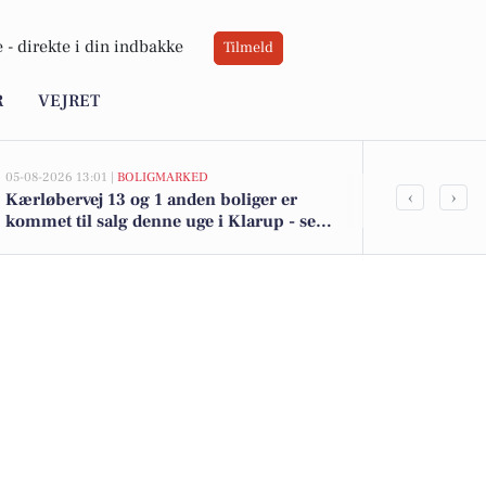
 -
direkte i din indbakke
Tilmeld
R
VEJRET
05-08-2026 13:01 |
BOLIGMARKED
05-08-2026 13:01
‹
›
Kærløbervej 13 og 1 anden boliger er
Top 6 over dy
kommet til salg denne uge i Klarup - se
Klarup. Pris
boligerne her.