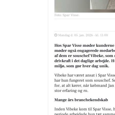
Foto: Spar Visse
.
Mandag d. 05. jan. 2026 - kl. 11:00
Hos Spar Visse møder kunderne i
møder også engagerede medarbejde
af dem er souschef Vibeke, som m
drivkraft i det daglige arbejde. 
miljø, som gør hver dag unik.
Vibeke har været ansat i Spar Visse
har hun fungeret som souschef. S
for, at alt kører, når købmand Jan 
stor erfaring og ro.
Mange års branchekendskab
Inden Vibeke kom til Spar Visse, h
periode arbejdede hun tæt sammen