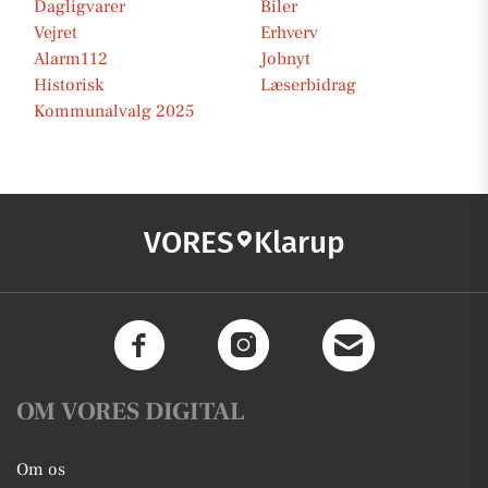
Dagligvarer
Biler
Vejret
Erhverv
Alarm112
Jobnyt
Historisk
Læserbidrag
Kommunalvalg 2025
VORES
Klarup
OM VORES DIGITAL
Om os