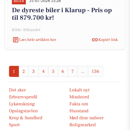
31-07-2026 15:26
BILER
De dyreste biler i Klarup - Pris op
til 879.700 kr!
Kilde: Bilhandel
Læs hele artiklen her
Kopiér link
1
2
3
4
5
6
7
...
136
Det sker
Lokalt nyt
Erhvervsprofil
Mindeord
Lykønskning
Fakta om
Opslagstavlen
Husstand
Krop & Sundhed
Mød dine naboer
Sport
Boligmarked