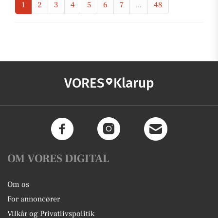
1
2
3
4
5
6
7
...
48
VORES
Klarup
OM VORES DIGITAL
Om os
For annoncører
Vilkår og Privatlivspolitik