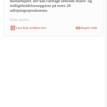
medarbejder, der kan varetage løbende maler- og
vedligeholdelsesopgaver på vores 28
udlejningsejendomme.
Kilde: JobNet
Læs hele artiklen her
Kopiér link