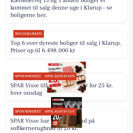
Kærløbervej 13 og 1 anden boliger er
kommet til salg denne uge i Klarup - se
boligerne her.
BOLIGMARKED
Top 6 over dyreste boliger til salg i Klarup.
Priser op til 6.498.000 kr
SPONSORERET
OPSLAGSTAVLEN
SPAR Visse tilbyder 3 tørkager for 25 kr.
hver onsdag
SPONSORERET
OPSLAGSTAVLEN
SPAR Visse har tirsdagstilbud på
softkernerugbrød til 20 kr.