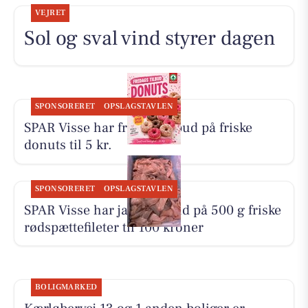
VEJRET
Sol og sval vind styrer dagen
SPONSORERET
OPSLAGSTAVLEN
SPAR Visse har fredagstilbud på friske
donuts til 5 kr.
SPONSORERET
OPSLAGSTAVLEN
SPAR Visse har ja tak-tilbud på 500 g friske
rødspættefileter til 100 kroner
BOLIGMARKED