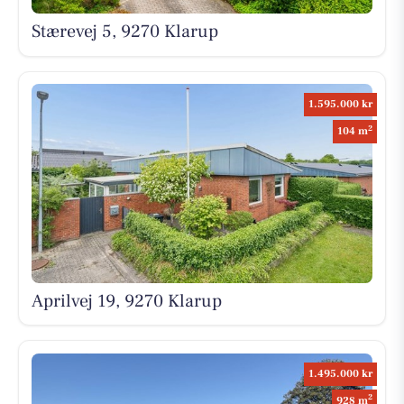
Stærevej 5, 9270 Klarup
1.595.000 kr
2
104 m
Aprilvej 19, 9270 Klarup
1.495.000 kr
2
928 m