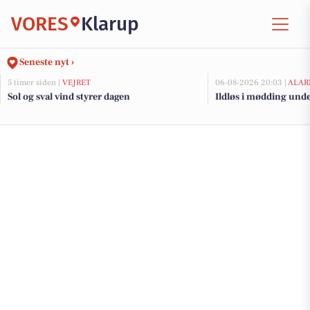
VORES
Klarup
Seneste nyt ›
5 timer siden |
VEJRET
06-08-2026 20:03 |
ALAR
Sol og sval vind styrer dagen
Ildløs i mødding und