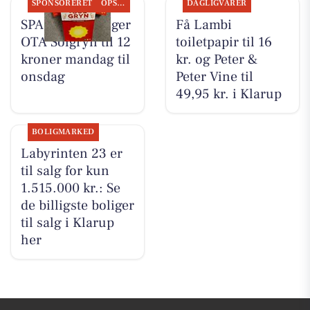
SPONSORERET
OPSLAGSTAVLEN
DAGLIGVARER
SPAR Visse sælger
Få Lambi
OTA Solgryn til 12
toiletpapir til 16
kroner mandag til
kr. og Peter &
onsdag
Peter Vine til
49,95 kr. i Klarup
BOLIGMARKED
Labyrinten 23 er
til salg for kun
1.515.000 kr.: Se
de billigste boliger
til salg i Klarup
her