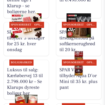
denne uge i
til 6.498.000 kr
Klarup - se
boligerne her.
SPONSORERET
OPSLAGSTAVLEN
SPONSORERET
OPSLAGSTAVLEN
SPAR Visse
SPAR Visse har
tilbyder 3 tørkager
tirsdagstilbud på
for 25 kr. hver
softkernerugbrød
onsdag
til 20 kr.
BOLIGMARKED
SPONSORERET
OPSLAGSTAVLEN
Luksus til salg:
SPAR Visse
Kærløbervej 13 til
tilbyder Aqua D’or
2.798.000 kr – Se
Mini til 35 kr. plus
Klarups dyreste
pant
boliger her