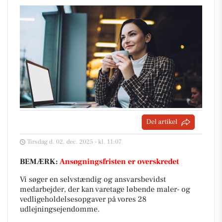
Del artikel
Tirsdag d. 02. dec. 2025 - kl. 11:07
BEMÆRK:
Ansøgningsfristen er overskredet
Vi søger en selvstændig og ansvarsbevidst
medarbejder, der kan varetage løbende maler- og
vedligeholdelsesopgaver på vores 28
udlejningsejendomme.