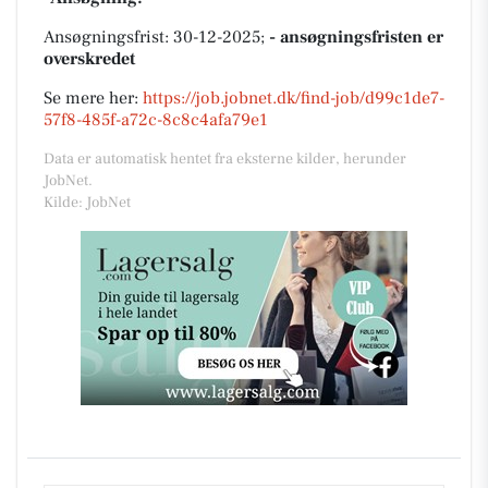
Ansøgningsfrist: 30-12-2025;
- ansøgningsfristen er
overskredet
Se mere her:
https://job.jobnet.dk/find-job/d99c1de7-
57f8-485f-a72c-8c8c4afa79e1
Data er automatisk hentet fra eksterne kilder, herunder
JobNet.
Kilde: JobNet