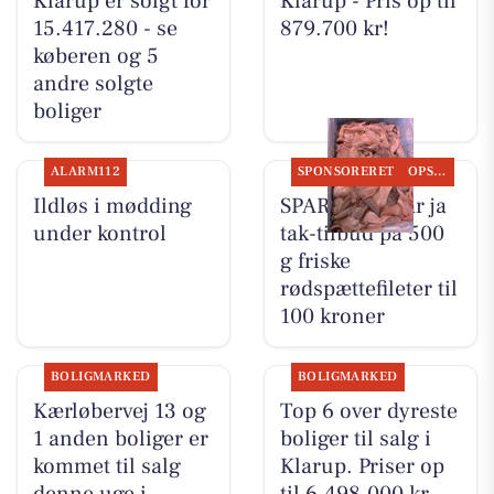
Klarup er solgt for
Klarup - Pris op til
15.417.280 - se
879.700 kr!
køberen og 5
andre solgte
boliger
ALARM112
SPONSORERET
OPSLAGSTAVLEN
Ildløs i mødding
SPAR Visse har ja
under kontrol
tak-tilbud på 500
g friske
rødspættefileter til
100 kroner
BOLIGMARKED
BOLIGMARKED
Kærløbervej 13 og
Top 6 over dyreste
1 anden boliger er
boliger til salg i
kommet til salg
Klarup. Priser op