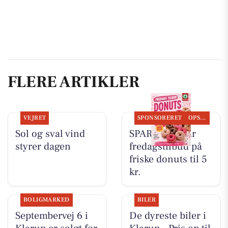
FLERE ARTIKLER
VEJRET
SPONSORERET
OPSLAGSTAVLEN
Sol og sval vind
SPAR Visse har
styrer dagen
fredagstilbud på
friske donuts til 5
kr.
BOLIGMARKED
BILER
Septembervej 6 i
De dyreste biler i