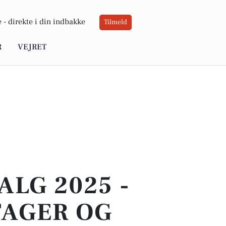
 -
direkte i din indbakke
Tilmeld
R
VEJRET
LG 2025 -
TAGER OG