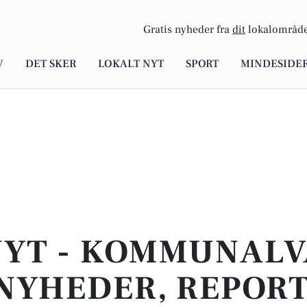
Gratis nyheder fra
dit
lokalområde
V
DET SKER
LOKALT NYT
SPORT
MINDESIDE
NYT - KOMMUNALVA
NYHEDER, REPOR