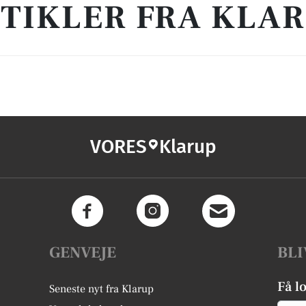
TIKLER FRA KLA
VORES
Klarup
GENVEJE
BLI
Få l
Seneste nyt fra Klarup