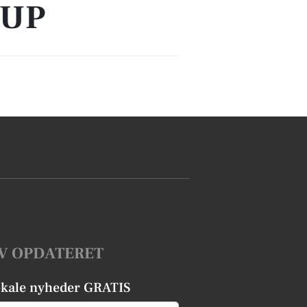
RUP
V OPDATERET
okale nyheder GRATIS