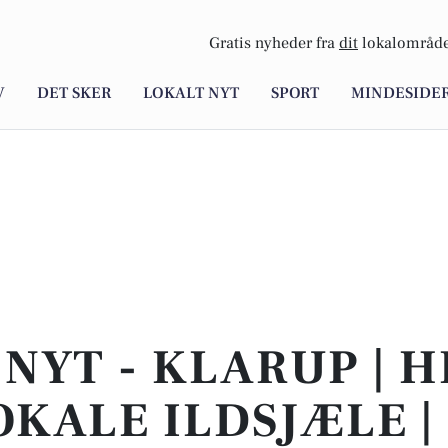
Gratis nyheder fra
dit
lokalområde
V
DET SKER
LOKALT NYT
SPORT
MINDESIDE
 NYT - KLARUP | H
OKALE ILDSJÆLE |