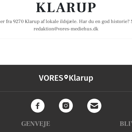
KLARUP
er fra 9270 Klarup af lokale ildsjæle. Har du en god historie? 
redaktion@vores-mediehus.dk
VORES
Klarup
GENVEJE
BLI