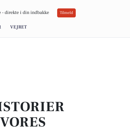
 -
direkte i din indbakke
Tilmeld
R
VEJRET
ISTORIER
 VORES