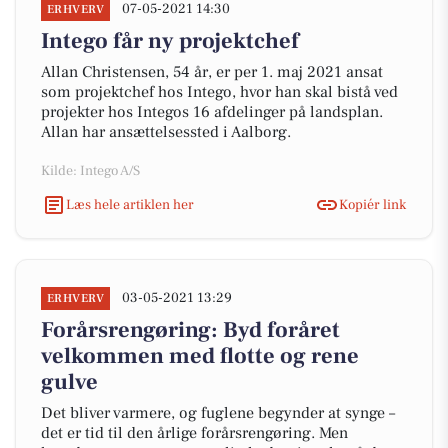
07-05-2021 14:30
ERHVERV
Intego får ny projektchef
Allan Christensen, 54 år, er per 1. maj 2021 ansat
som projektchef hos Intego, hvor han skal bistå ved
projekter hos Integos 16 afdelinger på landsplan.
Allan har ansættelsessted i Aalborg.
Kilde: Intego A/S
Læs hele artiklen her
Kopiér link
03-05-2021 13:29
ERHVERV
Forårsrengøring: Byd foråret
velkommen med flotte og rene
gulve
Det bliver varmere, og fuglene begynder at synge –
det er tid til den årlige forårsrengøring. Men