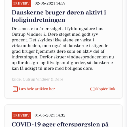
02-06-2021 14:59
ERHVERV
Danskerne bruger døren aktivt i
boligindretningen
De seneste to år er salget af fyldningsdøre hos
Outrup Vinduer & Døre steget med godt syv
procent. Det skyldes ikke alene en vækst i
virksomheden, men også at danskerne i stigende
grad bruger hjemmets døre som en aktiv del af
indretningen. Derfor skruer vinduesproducenten nu
op for design- og tilvalgsmuligheder, så danskerne
kan få udsigt til mere med boligens døre.
Kilde: Outrup Vinduer & Døre
Læs hele artiklen her
Kopiér link
01-06-2021 14:32
ERHVERV
COVID-19 øger efterspørgslen på