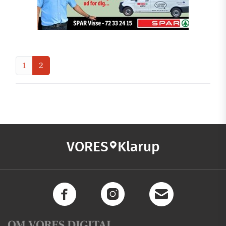
1
2
VORES
Klarup
OM VORES DIGITAL