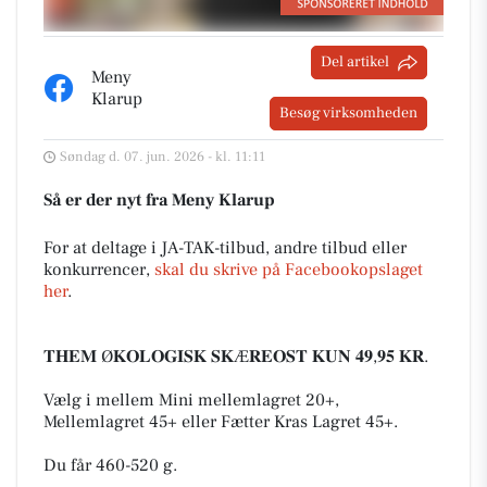
Del artikel
Meny
Klarup
Besøg virksomheden
Søndag d. 07. jun. 2026 - kl. 11:11
Så er der nyt fra Meny Klarup
For at deltage i JA-TAK-tilbud, andre tilbud eller
konkurrencer,
skal du skrive på Facebookopslaget
her
.
𝐓𝐇𝐄𝐌 Ø𝐊𝐎𝐋𝐎𝐆𝐈𝐒𝐊 𝐒𝐊Æ𝐑𝐄𝐎𝐒𝐓 𝐊𝐔𝐍 𝟒𝟗,𝟗𝟓 𝐊𝐑.
Vælg i mellem Mini mellemlagret 20+,
Mellemlagret 45+ eller Fætter Kras Lagret 45+.
Du får 460-520 g.