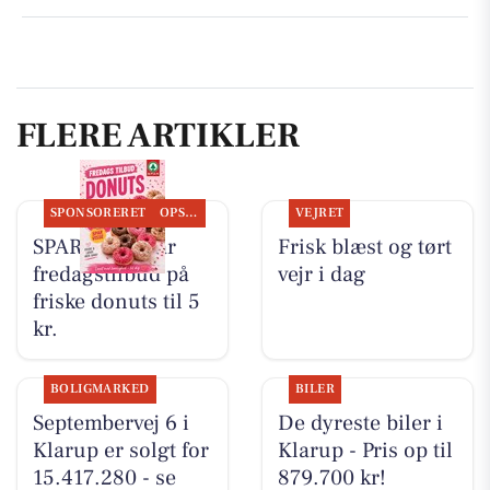
FLERE ARTIKLER
SPONSORERET
OPSLAGSTAVLEN
VEJRET
SPAR Visse har
Frisk blæst og tørt
fredagstilbud på
vejr i dag
friske donuts til 5
kr.
BOLIGMARKED
BILER
Septembervej 6 i
De dyreste biler i
Klarup er solgt for
Klarup - Pris op til
15.417.280 - se
879.700 kr!