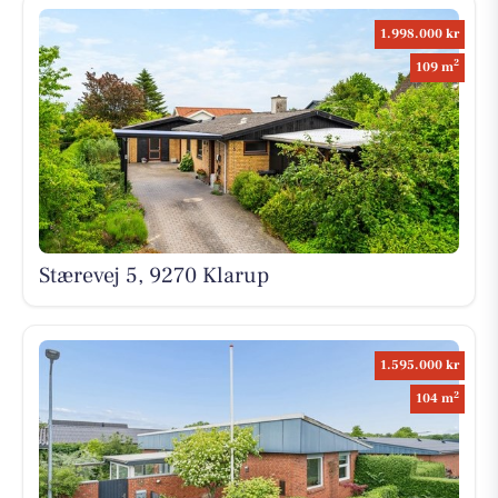
1.998.000 kr
2
109 m
Stærevej 5, 9270 Klarup
1.595.000 kr
2
104 m