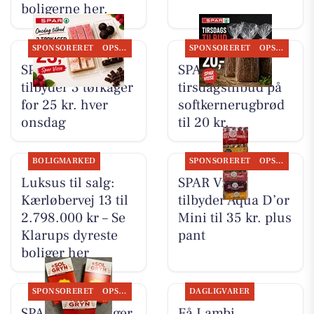
boligerne her.
SPONSORERET
OPSLAGSTAVLEN
SPONSORERET
OPSLAGSTAVLEN
SPAR Visse
SPAR Visse har
tilbyder 3 tørkager
tirsdagstilbud på
for 25 kr. hver
softkernerugbrød
onsdag
til 20 kr.
BOLIGMARKED
SPONSORERET
OPSLAGSTAVLEN
Luksus til salg:
SPAR Visse
Kærløbervej 13 til
tilbyder Aqua D’or
2.798.000 kr – Se
Mini til 35 kr. plus
Klarups dyreste
pant
boliger her
SPONSORERET
OPSLAGSTAVLEN
DAGLIGVARER
SPAR Visse sælger
Få Lambi