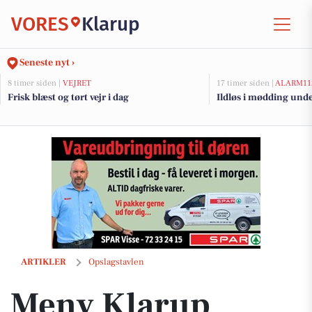
VORES
Klarup
Seneste nyt ›
8 timer siden |
VEJRET
17 timer siden |
ALARM11
Frisk blæst og tørt vejr i dag
Ildløs i mødding und
Meny Klarup tilbyder Them økologisk skæreost til 49,95 kr.
ARTIKLER
Opslagstavlen
Meny Klarup