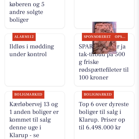
køberen og 5
andre solgte
boliger
ALARM112
SPONSORERET
OPSLAGSTAVLEN
Ildløs i mødding
SPAR Visse har ja
under kontrol
tak-tilbud på 500
g friske
rødspættefileter til
100 kroner
BOLIGMARKED
BOLIGMARKED
Kærløbervej 13 og
Top 6 over dyreste
1 anden boliger er
boliger til salg i
kommet til salg
Klarup. Priser op
denne uge i
til 6.498.000 kr
Klarup - se