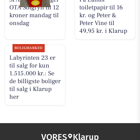
OTA Solgryn til 12
toiletpapir til 16
kroner mandag til
kr. og Peter &
onsdag
Peter Vine til
49,95 kr. i Klarup
BOLIGMARKED
Labyrinten 23 er
til salg for kun
1.515.000 kr.: Se
de billigste boliger
til salg i Klarup
her
VORES
Klarup