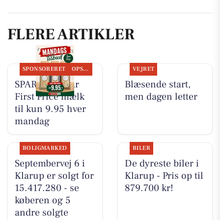
FLERE ARTIKLER
SPONSORERET
OPSLAGSTAVLEN
VEJRET
SPAR Visse har
Blæsende start,
First Price mælk
men dagen letter
til kun 9.95 hver
mandag
BOLIGMARKED
BILER
Septembervej 6 i
De dyreste biler i
Klarup er solgt for
Klarup - Pris op til
15.417.280 - se
879.700 kr!
køberen og 5
andre solgte