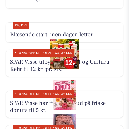
VEJRET
Blæsende start, men dagen letter
SPONSORERET
OPSLAGSTAVLEN
SPAR Visse tilbyder koldskål og Cultura
Kefir til 12 kr. pr. stk.
SPONSORERET
OPSLAGSTAVLEN
SPAR Visse har fredagstilbud på friske
donuts til 5 kr.
SPONSORERET
OPSLAGSTAVLEN