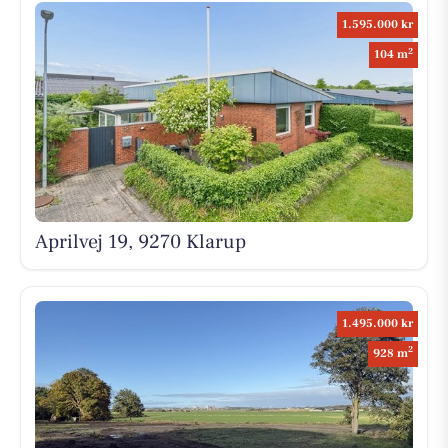
1.595.000 kr
2
104 m
Aprilvej 19, 9270 Klarup
1.495.000 kr
2
928 m