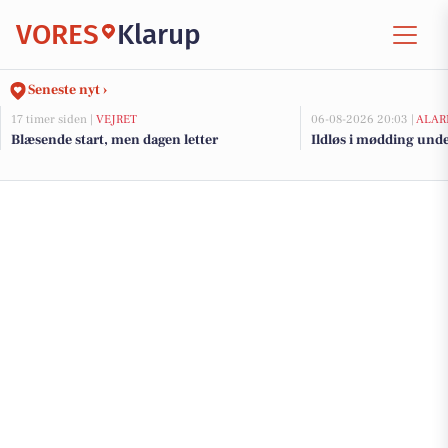
VORES
Klarup
Seneste nyt ›
17 timer siden |
VEJRET
06-08-2026 20:03 |
ALAR
Blæsende start, men dagen letter
Ildløs i mødding und