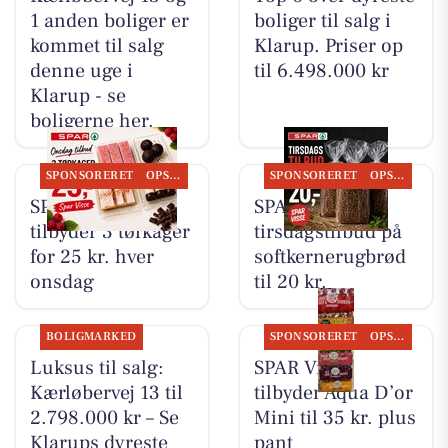
1 anden boliger er
boliger til salg i
kommet til salg
Klarup. Priser op
denne uge i
til 6.498.000 kr
Klarup - se
boligerne her.
SPONSORERET
OPSLAGSTAVLEN
SPONSORERET
OPSLAGSTAVLEN
SPAR Visse
SPAR Visse har
tilbyder 3 tørkager
tirsdagstilbud på
for 25 kr. hver
softkernerugbrød
onsdag
til 20 kr.
BOLIGMARKED
SPONSORERET
OPSLAGSTAVLEN
Luksus til salg:
SPAR Visse
Kærløbervej 13 til
tilbyder Aqua D’or
2.798.000 kr – Se
Mini til 35 kr. plus
Klarups dyreste
pant