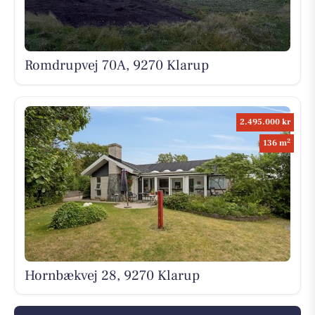
Romdrupvej 70A, 9270 Klarup
2.495.000 kr
2
136 m
Hornbækvej 28, 9270 Klarup