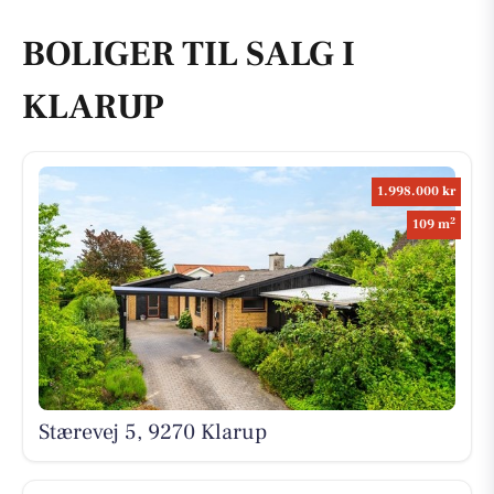
BOLIGER TIL SALG I
KLARUP
1.998.000 kr
2
109 m
Stærevej 5, 9270 Klarup