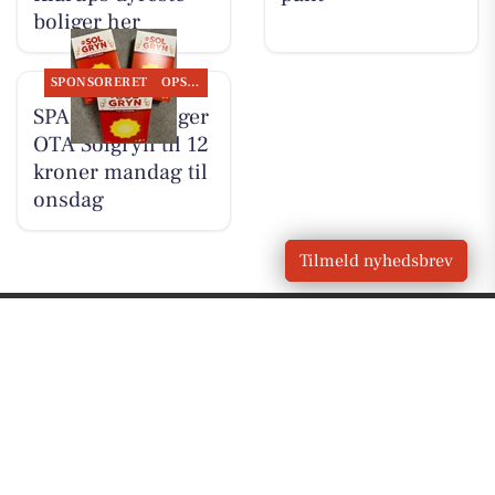
boliger her
SPONSORERET
OPSLAGSTAVLEN
SPAR Visse sælger
OTA Solgryn til 12
kroner mandag til
onsdag
Tilmeld nyhedsbrev
VORES
Klarup