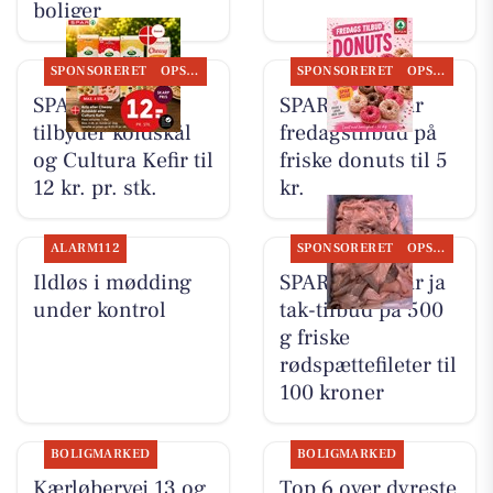
boliger
SPONSORERET
OPSLAGSTAVLEN
SPONSORERET
OPSLAGSTAVLEN
SPAR Visse
SPAR Visse har
tilbyder koldskål
fredagstilbud på
og Cultura Kefir til
friske donuts til 5
12 kr. pr. stk.
kr.
ALARM112
SPONSORERET
OPSLAGSTAVLEN
Ildløs i mødding
SPAR Visse har ja
under kontrol
tak-tilbud på 500
g friske
rødspættefileter til
100 kroner
BOLIGMARKED
BOLIGMARKED
Kærløbervej 13 og
Top 6 over dyreste