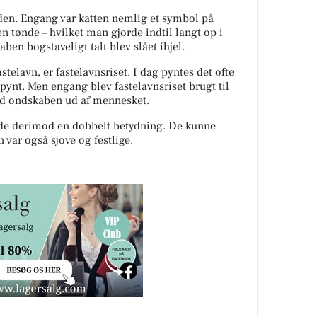
ønden. Engang var katten nemlig et symbol på
en tønde – hvilket man gjorde indtil langt op i
ben bogstaveligt talt blev slået ihjel.
stelavn, er fastelavnsriset. I dag pyntes det ofte
g pynt. Men engang blev fastelavnsriset brugt til
ed ondskaben ud af mennesket.
de derimod en dobbelt betydning. De kunne
ar også sjove og festlige.