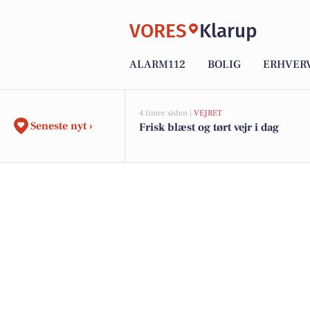
VORES
Klarup
ALARM112
BOLIG
ERHVER
4 timer siden |
VEJRET
Seneste nyt ›
Frisk blæst og tørt vejr i dag