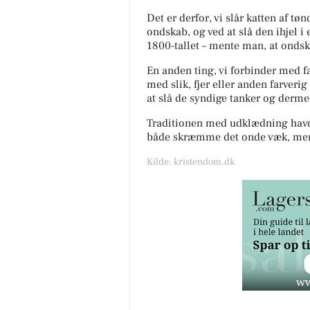
Det er derfor, vi slår katten af t
ondskab, og ved at slå den ihjel i 
1800-tallet – mente man, at ondska
En anden ting, vi forbinder med fa
med slik, fjer eller anden farveri
at slå de syndige tanker og derm
Traditionen med udklædning hav
både skræmme det onde væk, men v
Kilde: kristendom.dk