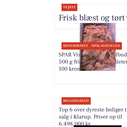
VEJRET
Frisk blæst og tørt 
SPONSORERET
OPSLAGSTAVLEN
SPAR Visse har ja tak-tilbud
500 g friske rødspættefileter
100 kroner
BOLIGMARKED
Top 6 over dyreste boliger t
salg i Klarup. Priser op til
6.498.000 kr