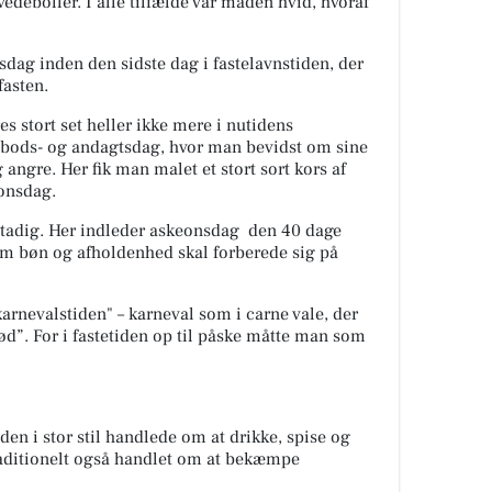
deboller. I alle tilfælde var maden hvid, hvoraf
dag inden den sidste dag i fastelavnstiden, der
fasten.
es stort set heller ikke mere i nutidens
n bods- og andagtsdag, hvor man bevidst om sine
angre. Her fik man malet et stort sort kors af
eonsdag.
 stadig. Her indleder askeonsdag den 40 dage
m bøn og afholdenhed skal forberede sig på
karnevalstiden" – karneval som i
carne vale,
der
ød”. For i fastetiden op til påske måtte man som
iden i stor stil handlede om at drikke, spise og
traditionelt også handlet om at bekæmpe