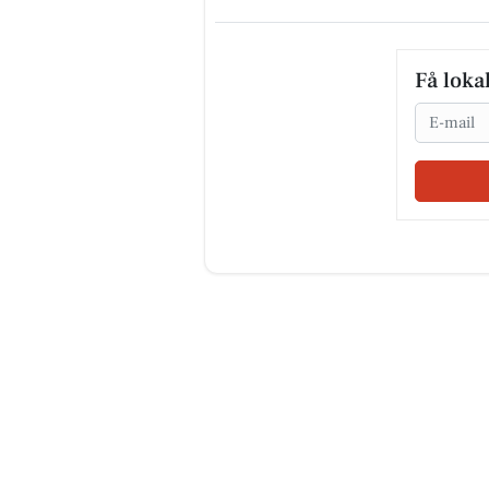
Få loka
Email