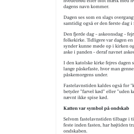
hvedebrød eller blot mælk med hve
dagens navn kommer.
Dagen ses som en slags overgangs
samtidig også er den første dag i 
Den fjerde dag – askeonsdag – fejr
folkekirke. Tidligere var dagen e
synder kunne møde op i kirken og 
aske i panden – deraf navnet ask
I den katolske kirke fejres dagen
lange påskefaste, hvor man genne
påskemorgens under.
Fastelavnstiden kaldes også for "
betyder ”farvel kød” eller ”uden k
nævnt ikke spise kød.
Katten var symbol på ondskab
Selvom fastelavnstiden tilbage i t
feste inden fasten, har højtiden 
ondskaben.