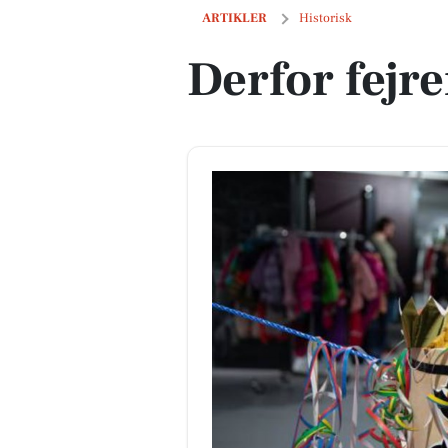
Derfor fejrer vi fastelavn
ARTIKLER
Historisk
Derfor fejre