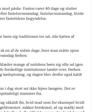
m mod påske. Fasten varer 40 dage og slutter
ller fastelavnssøndag, fastelavnsmandag, hvide
rer fastetidens begyndelse.
børn sig traditionen tro ud, slår katten af
sk en af de sidste dage, hvor man måtte spise
esøndag førhen.
klæder mange af nutidens børn sig ofte ud igen
 de forskellige institutioner landet over. Førhen
g kødspisning, og dagen blev derfor også kaldt
m i dag stort set ikke fejres længere. Det er
oprindeligt stammer fra.
dag såkaldt fin, hvid mad som for eksempel hvidt
ggeblommer, sukker hvedemel, øl og mælk) med