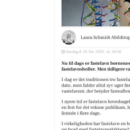
Laura Schmidt Abildtru
Søndag d. 19. feb. 2023 - kl. 08:02
Nu til dags er fastelavn børnen
fastelavnsboller. Men tidligere v
I dag er det traditionen tro faste
dato, men falder altid syv uger fø
vastelavent
, der betyder fasteaften
I nyere tid er fastelavn hovedsage
en fest for det voksne publikum,
festede i flere dage.
I virkeligheden har fastelavn en
og hvad med fastelavnsskikkene?