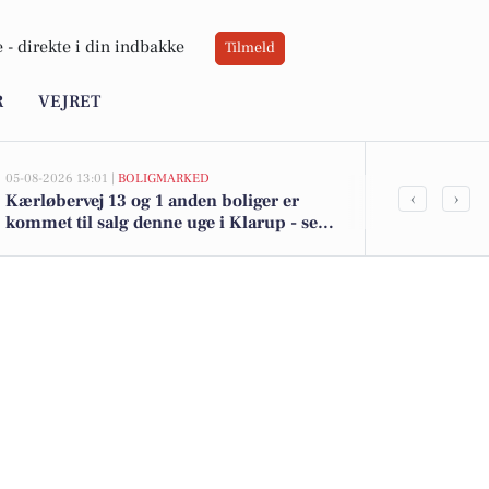
 -
direkte i din indbakke
Tilmeld
R
VEJRET
05-08-2026 13:01 |
BOLIGMARKED
05-08-2026 13:01
‹
›
Kærløbervej 13 og 1 anden boliger er
Top 6 over dy
kommet til salg denne uge i Klarup - se
Klarup. Pris
boligerne her.