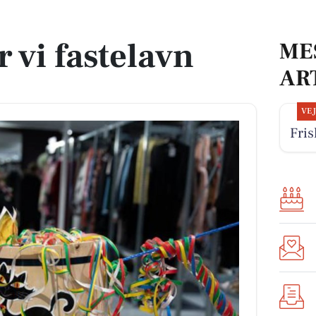
r vi fastelavn
ME
AR
VE
Fris