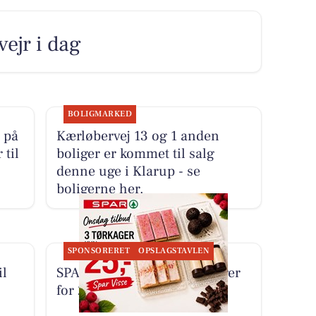
vejr i dag
BOLIGMARKED
 på
Kærløbervej 13 og 1 anden
 til
boliger er kommet til salg
denne uge i Klarup - se
boligerne her.
SPONSORERET
OPSLAGSTAVLEN
il
SPAR Visse tilbyder 3 tørkager
for 25 kr. hver onsdag