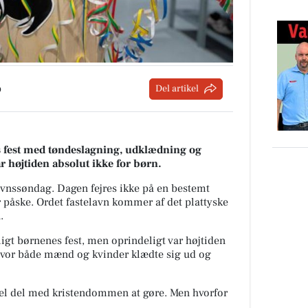
p
Del artikel
es fest med tøndeslagning, udklædning og
ar højtiden absolut ikke for børn.
lavnssøndag. Dagen fejres ikke på en bestemt
r påske. Ordet fastelavn kommer af det plattyske
.
ligt børnenes fest, men oprindeligt var højtiden
 hvor både mænd og kvinder klædte sig ud og
 hel del med kristendommen at gøre. Men hvorfor