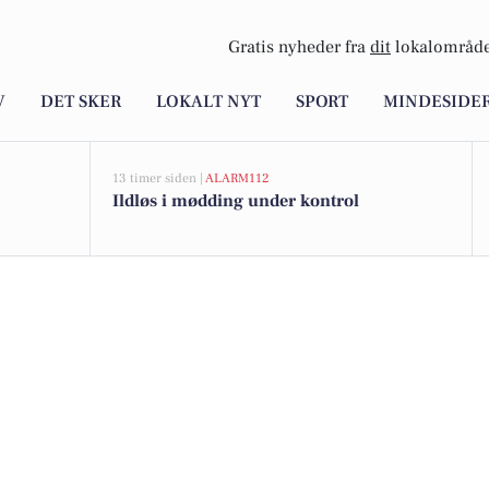
Gratis nyheder fra
dit
lokalområde
V
DET SKER
LOKALT NYT
SPORT
MINDESIDE
13 timer siden |
ALARM112
Ildløs i mødding under kontrol